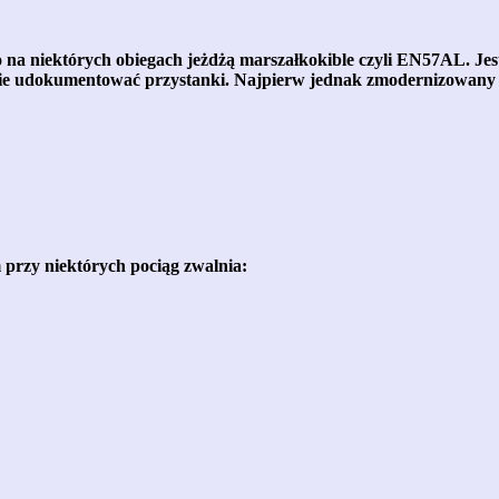
, bo na niektórych obiegach jeżdżą marszałkokible czyli EN57AL. Je
odnie udokumentować przystanki. Najpierw jednak zmodernizowa
m przy niektórych pociąg zwalnia: