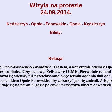
Wizyta na protezie
24.09.2014.
Kędzierzyn - Opole - Fosowskie - Opole - Kędzierzyn
Bilety:
Relacja:
ę Opole-Fosowskie-Zawadzkie. Trasa ta, a konkretnie odcinek Opol
z Lubliniec, Częstochowę, Żelisławice i CMK. Pierwotnie remont 
zał się większy niż przewidywano, więc termin oddania linii do uż
ę odcinkiem Opole-Fosowskie, aby zobaczyć jak się zmienił. Z Kędz
udaję się na peron 3, gdzie po chwili przyjeżdża kibel z Zawadzki