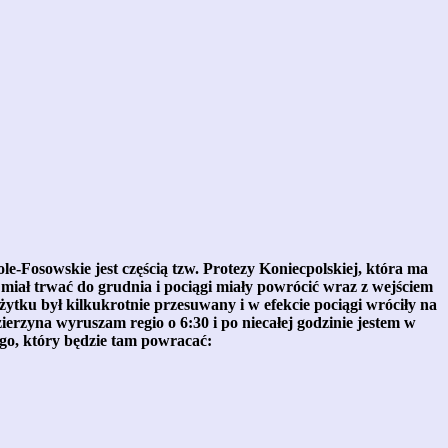
e-Fosowskie jest częścią tzw. Protezy Koniecpolskiej, która ma
miał trwać do grudnia i pociągi miały powrócić wraz z wejściem
ytku był kilkukrotnie przesuwany i w efekcie pociągi wróciły na
ierzyna wyruszam regio o 6:30 i po niecałej godzinie jestem w
ego, który będzie tam powracać: