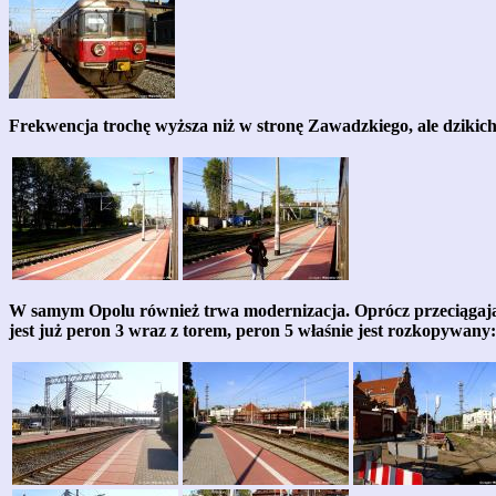
Frekwencja trochę wyższa niż w stronę Zawadzkiego, ale dzikich
W samym Opolu również trwa modernizacja. Oprócz przeciągają
jest już peron 3 wraz z torem, peron 5 właśnie jest rozkopywany: