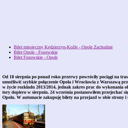
Bilet miesięczny Kędzierzyn-Koźle - Opole Zachodnie
Bilet Opole - Fosowskie
Bilet Fosowskie - Opole
Od 18 sierpnia po ponad roku przerwy powróciły pociągi na tras
umożliwić szybkie połączenie Opola i Wrocławia z Warszawą prze
w życie rozkładu 2013/2014, jednak zakres prac do wykonania oka
tory dopiero w sierpniu. 24 września postanowiłem przejechać si
Opolu. W automacie zakupuję bilety na przejazd w obie strony i 