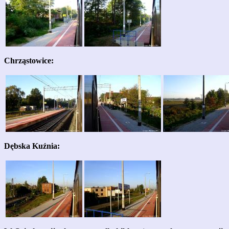
Chrząstowice:
Dębska Kuźnia: