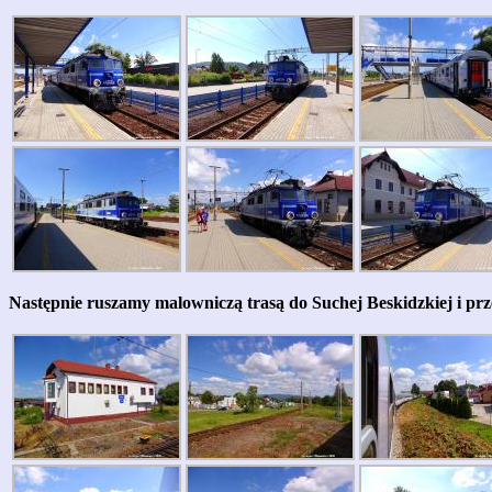
Następnie ruszamy malowniczą trasą do Suchej Beskidzkiej i pr