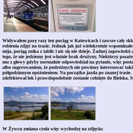
Widywałem parę razy ten pociąg w Katowicach i zawsze cały skł
robienia zdjęć na trasie. Jednak jak już wielokrotnie wspominał
mija, pociąg znika z tablic i nic się nie dzieje. Żadnej zapowiedz
tego, że nie jedziemy jest właśnie brak drużyny. Niektórzy pasaż
mu z głowy gdyby normalnie odpowiedział na pytanie, więc post
albo sugerowaniem, że podróżnych nie powinny interesować tak
półgodzinnym opóźnieniem. Na początku jazda po znanej trasi
zdefektował lok i prawdopodobnie zostanie cofnięte do Bielska.
W Żywcu zmiana czoła więc wychodzę na zdjęcia: