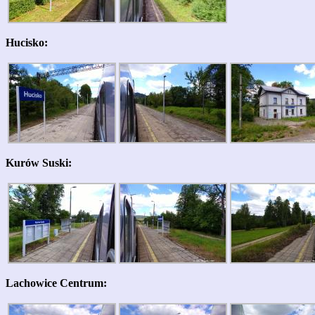
Hucisko:
Kurów Suski:
Lachowice Centrum: