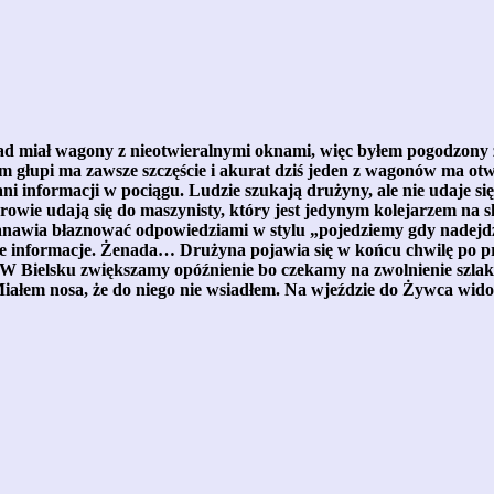
ad miał wagony z nieotwieralnymi oknami, więc byłem pogodzony z
em głupi ma zawsze szczęście i akurat dziś jeden z wagonów ma otw
i ani informacji w pociągu. Ludzie szukają drużyny, ale nie udaje s
erowie udają się do maszynisty, który jest jedynym kolejarzem na s
anawia błaznować odpowiedziami w stylu „pojedziemy gdy nadejdzie
ie informacje. Żenada… Drużyna pojawia się w końcu chwilę po 
e. W Bielsku zwiększamy opóźnienie bo czekamy na zwolnienie s
 Miałem nosa, że do niego nie wsiadłem. Na wjeździe do Żywca wid