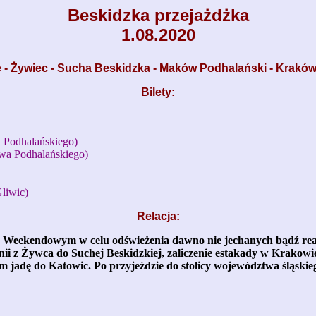
Beskidzka przejażdżka
1.08.2020
 - Żywiec - Sucha Beskidzka - Maków Podhalański - Kraków 
Bilety:
 Podhalańskiego)
wa Podhalańskiego)
liwic)
Relacja:
ie Weekendowym w celu odświeżenia dawno nie jechanych bądź reak
inii z Żywca do Suchej Beskidzkiej, zaliczenie estakady w Krakow
 jadę do Katowic. Po przyjeździe do stolicy województwa śląsk