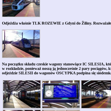
Odjeżdża właśnie TLK ROZEWIE z Gdyni do Žiliny. Rozważałem c
Na początku składu czeskie wagony stanowiące IC SILESIA, któ
w rozkładzie, ponieważ noszą ją jednocześnie 2 pary pociągów, 
odjeździe SILESII do wagonów OSCYPKA podpina się siódemk