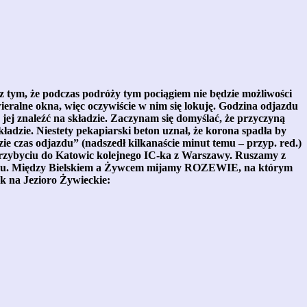
 tym, że podczas podróży tym pociągiem nie będzie możliwości
ieralne okna, więc oczywiście w nim się lokuję. Godzina odjazdu
ię jej znaleźć na składzie. Zaczynam się domyślać, że przyczyną
kładzie. Niestety pekapiarski beton uznał, że korona spadła by
 czas odjazdu” (nadszedł kilkanaście minut temu – przyp. red.)
przybyciu do Katowic kolejnego IC-ka z Warszawy. Ruszamy z
zlaku. Między Bielskiem a Żywcem mijamy ROZEWIE, na którym
ok na Jezioro Żywieckie: