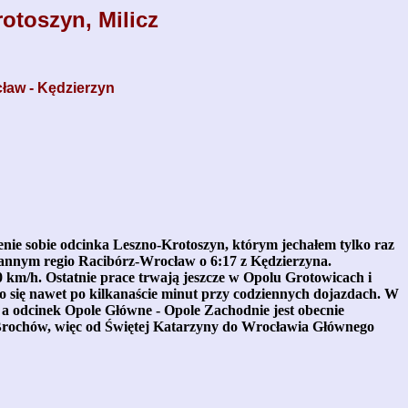
otoszyn, Milicz
cław - Kędzierzyn
ie sobie odcinka Leszno-Krotoszyn, którym jechałem tylko raz
rannym regio Racibórz-Wrocław o 6:17 z Kędzierzyna.
0 km/h. Ostatnie prace trwają jeszcze w Opolu Grotowicach i
ło się nawet po kilkanaście minut przy codziennych dojazdach. W
a odcinek Opole Główne - Opole Zachodnie jest obecnie
 Brochów, więc od Świętej Katarzyny do Wrocławia Głównego