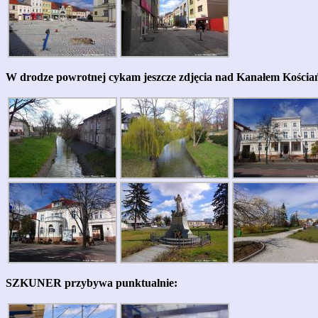
W drodze powrotnej cykam jeszcze zdjęcia nad Kanałem Kościań
SZKUNER przybywa punktualnie: