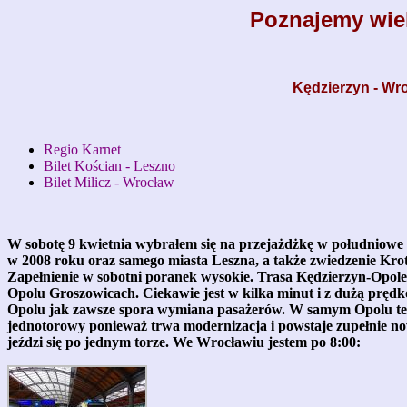
Poznajemy wiel
Kędzierzyn - Wro
Regio Karnet
Bilet Kościan - Leszno
Bilet Milicz - Wrocław
W sobotę 9 kwietnia wybrałem się na przejażdżkę w południowe
w 2008 roku oraz samego miasta Leszna, a także zwiedzenie Kro
Zapełnienie w sobotni poranek wysokie. Trasa Kędzierzyn-Opole w
Opolu Groszowicach. Ciekawie jest w kilka minut i z dużą prędk
Opolu jak zawsze spora wymiana pasażerów. W samym Opolu też s
jednotorowy ponieważ trwa modernizacja i powstaje zupełnie 
jeździ się po jednym torze. We Wrocławiu jestem po 8:00: