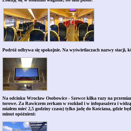
Podróż odbywa się spokojnie. Na wyświetlaczach nazwy stacji, któ
Na odcinku Wrocław Osobowice - Szewce kilka razy na przemian 
torowe. Za Rawiczem zerkam w rozkład i w infopasażera i widz
miałem mieć 2,5 godziny czasu) tylko jadę do Kościana, gdzie
minut opóźnieni: