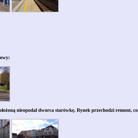
sowy:
ożoną nieopodal dworca starówkę. Rynek przechodzi remont, co t