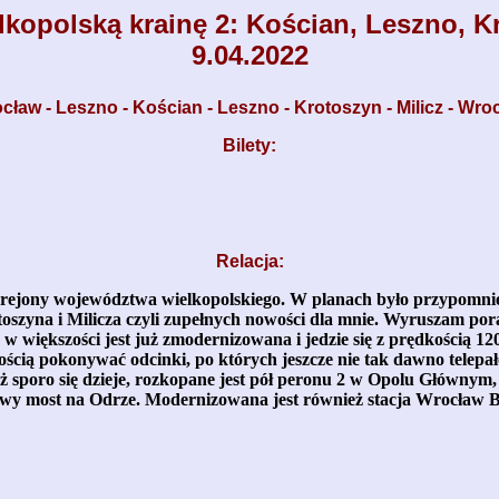
kopolską krainę 2: Kościan, Leszno, Kr
9.04.2022
cław - Leszno - Kościan - Leszno - Krotoszyn - Milicz - Wro
Bilety:
Relacja:
 rejony województwa wielkopolskiego. W planach było przypomnien
toszyna i Milicza czyli zupełnych nowości dla mnie. Wyruszam po
 większości jest już zmodernizowana i jedzie się z prędkością 12
ością pokonywać odcinki, po których jeszcze nie tak dawno telepa
poro się dzieje, rozkopane jest pół peronu 2 w Opolu Głównym, 
nowy most na Odrze. Modernizowana jest również stacja Wrocław