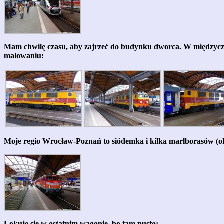
Mam chwilę czasu, aby zajrzeć do budynku dworca. W międzyc
malowaniu:
Moje regio Wrocław-Poznań to siódemka i kilka marlborasów (okr
Lokuję się w ostatnim wagonie, bo tam pusto: