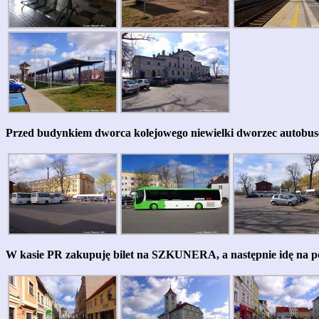
Przed budynkiem dworca kolejowego niewielki dworzec autobu
W kasie PR zakupuję bilet na SZKUNERA, a następnie idę na poł